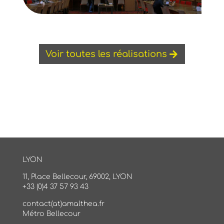
Voir toutes les réalisations
LYON
11, Place Bellecour, 69002, LYON
+33 (0)4 37 57 93 43
contact(at)amalthea.fr
Métro Bellecour