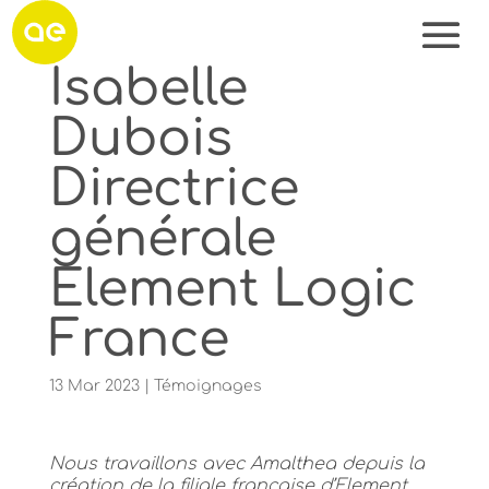
Isabelle
Dubois
Directrice
générale
Element Logic
France
13 Mar 2023
|
Témoignages
Nous travaillons avec Amalthea depuis la
création de la filiale française d’Element