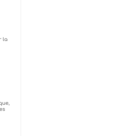
r la
que,
es