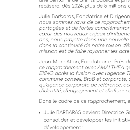
une centaine de clients publics et pr
réalisera, dès 2024, plus de 5 millions
Julie Barbaras, Fondatrice et Dirigea
nous sommes ravis de ce rapprocheme
partagées et de fortes complémentarité
cœur des nouveaux enjeux d’influence
ans, nous projette dans une nouvelle 
dans la continuité de notre raison d’ê
mission est de faire rayonner les act
Jean-Marc Atlan, Fondateur et Présid
ce rapprochement avec AMALTHEA qui
EKNO après la fusion avec l’agence TH
commune conseil, BtoB et corporate,
qu’agence corporate de référence, ac
d’identité, d’engagement et d’influence
Dans le cadre de ce rapprochement, 
Julie BARBARAS devient Directrice
consolider et développer les initiati
développement ;