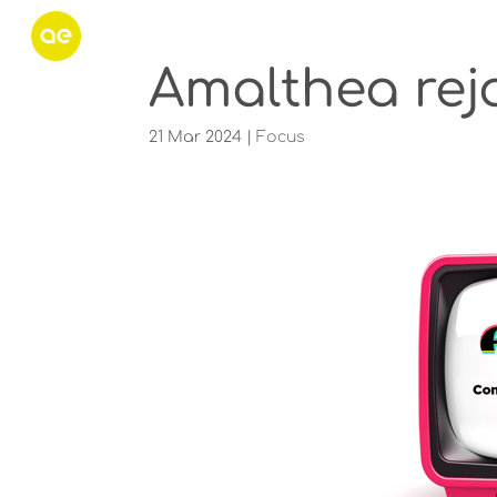
Amalthea rejo
21 Mar 2024
|
Focus