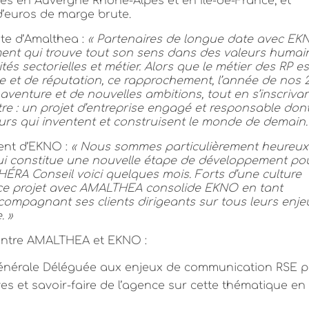
ivés en Auvergne Rhône-Alpes et en Ile-de-France, et
 d’euros de marge brute.
nte d’Amalthea :
« Partenaires de longue date avec EK
nt qui trouve tout son sens dans des valeurs humai
s sectorielles et métier. Alors que le métier des RP e
 et de réputation, ce rapprochement, l’année de nos 
aventure et de nouvelles ambitions, tout en s’inscriva
tre : un projet d’entreprise engagé et responsable dont
eurs qui inventent et construisent le monde de demain.
ent d’EKNO :
« Nous sommes particulièrement heureux
 constitue une nouvelle étape de développement po
ÉRA Conseil voici quelques mois. Forts d’une culture
ce projet avec AMALTHEA consolide EKNO en tant
compagnant ses clients dirigeants sur tous leurs enje
. »
entre AMALTHEA et EKNO :
 Générale Déléguée aux enjeux de communication RSE 
ves et savoir-faire de l’agence sur cette thématique en 