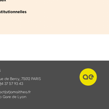
S
ue de Bercy, 75012 PARIS
0)4 37 57 93 43
act(at)amalthea.fr
o Gare de Lyon