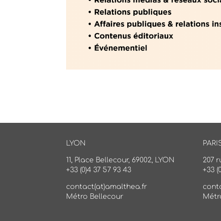
LYON
PARI
11, Place Bellecour, 69002, LYON
207 r
+33 (0)4 37 57 93 43
+33 (
contact(at)amalthea.fr
cont
Métro Bellecour
Métr