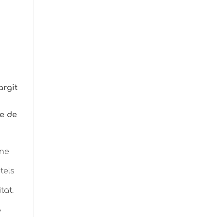
argit
e de
îne
tels
tat.
,