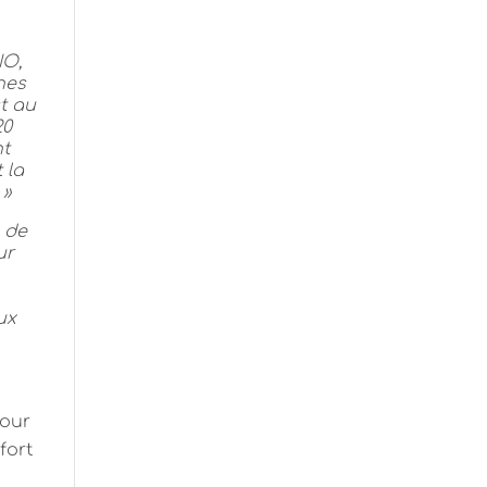
NO,
nes
st au
20
nt
 la
 »
 de
ur
ux
pour
fort